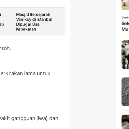
i
Masjid Bersejarah
Seni
Vanikoy di Istanbul
Sek
ab
Dipugar Usai
Mul
Kebakaran
mroh.
perkirakan lama untuk
yakit gangguan jiwa) dan