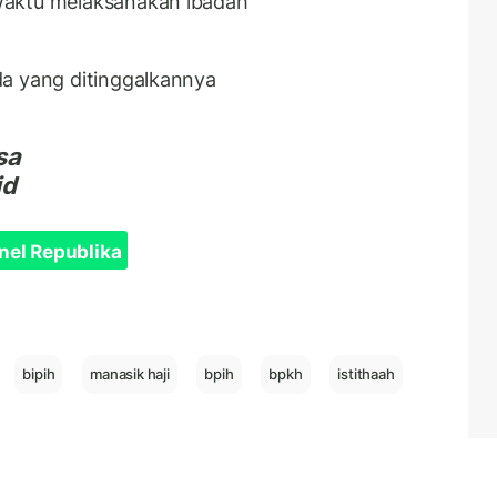
waktu melaksanakan ibadah
da yang ditinggalkannya
sa
id
nel Republika
bipih
manasik haji
bpih
bpkh
istithaah