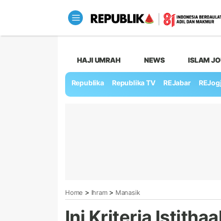
HAJI UMRAH
NEWS
ISLAM J
Republika
Republika TV
REJabar
REJog
>
>
Home
Ihram
Manasik
Ini Kriteria Istithaa