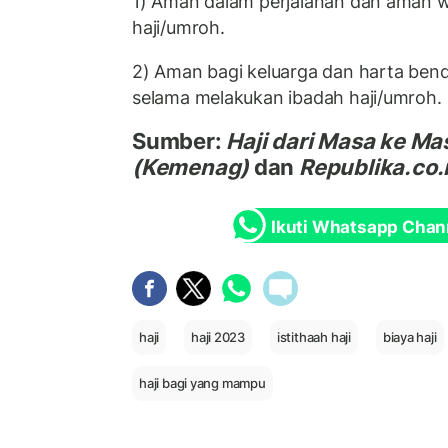
1) Aman dalam perjalanan dan aman 
haji/umroh.
2) Aman bagi keluarga dan harta ben
selama melakukan ibadah haji/umroh.
Sumber:
Haji dari Masa ke Ma
(Kemenag)
dan
Republika.co.
Ikuti Whatsapp Chan
haji
haji 2023
istithaah haji
biaya haji
haji bagi yang mampu