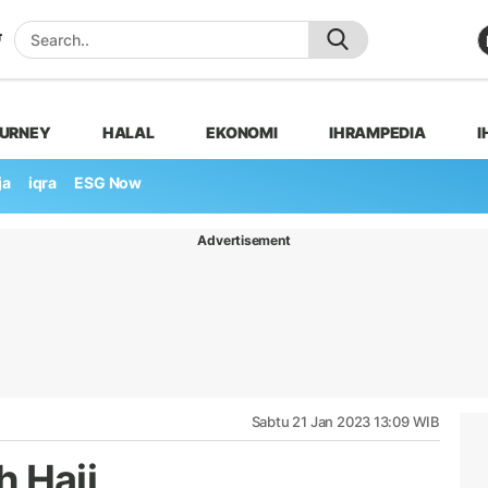
OURNEY
HALAL
EKONOMI
IHRAMPEDIA
I
ja
iqra
ESG Now
Advertisement
Sabtu 21 Jan 2023 13:09 WIB
h Haji