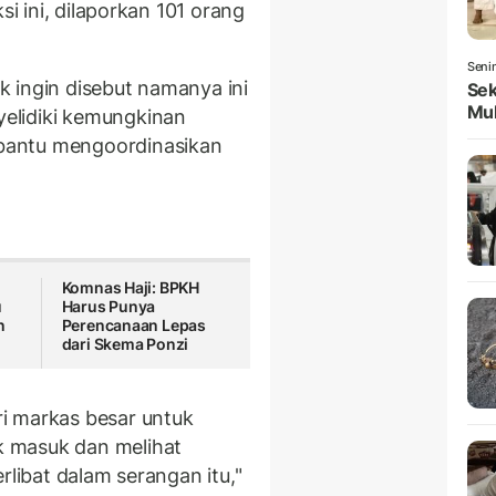
si ini, dilaporkan 101 orang
Seni
ak ingin disebut namanya ini
Sek
Mul
elidiki kemungkinan
bantu mengoordinasikan
Komnas Haji: BPKH
u
Harus Punya
n
Perencanaan Lepas
dari Skema Ponzi
i markas besar untuk
 masuk dan melihat
rlibat dalam serangan itu,"