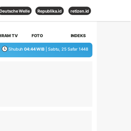
Deutsche Welle
Republika.id
retizen.id
HRAM TV
FOTO
INDEKS
Shubuh
04:44 WIB
| Sabtu, 25 Safar 1448