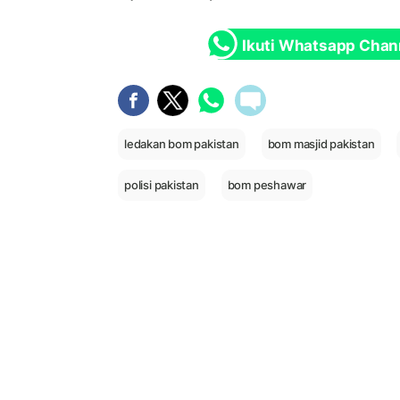
Ikuti Whatsapp Chan
ledakan bom pakistan
bom masjid pakistan
polisi pakistan
bom peshawar