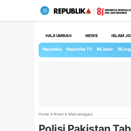
HAJI UMRAH
NEWS
ISLAM J
Republika
Republika TV
REJabar
REJog
>
>
Home
Ihram
Mancanegara
Polisi Pakistan Ta