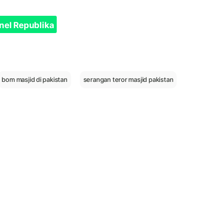
nel Republika
bom masjid di pakistan
serangan teror masjid pakistan