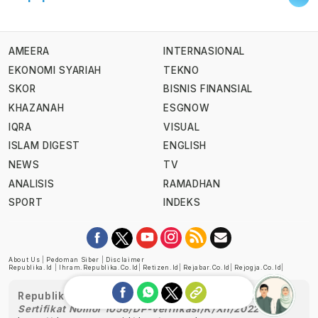
AMEERA
INTERNASIONAL
EKONOMI SYARIAH
TEKNO
SKOR
BISNIS FINANSIAL
KHAZANAH
ESGNOW
IQRA
VISUAL
ISLAM DIGEST
ENGLISH
NEWS
TV
ANALISIS
RAMADHAN
SPORT
INDEKS
About Us
|
Pedoman Siber
|
Disclaimer
Republika.id
|
Ihram.republika.co.id
|
Retizen.id
|
Rejabar.co.id
|
Rejogja.co.id
|
Republika telah diverifikasi oleh Dewan Pers
Sertifikat Nomor 1058/DP-Verifikasi/K/XII/2022