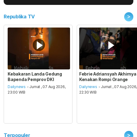
>
Republika TV
Kebakaran Landa Gedung
Febrie Adriansyah Akhirnya
Bapenda Pemprov DKI
Kenakan Rompi Orange
Dailynews
- Jumat , 07 Aug 2026,
Dailynews
- Jumat , 07 Aug 2026
23:00 WIB
22:30 WIB
>
Terpopuler