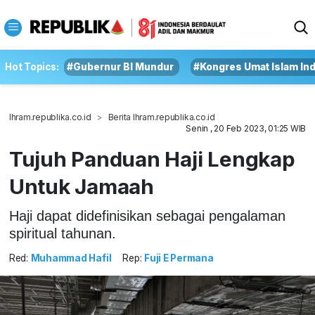
Hot Topics:
#Gubernur BI Mundur
#Kongres Umat Islam In
Ihram.republika.co.id
Berita Ihram.republika.co.id
Senin , 20 Feb 2023, 01:25 WIB
Tujuh Panduan Haji Lengkap
Untuk Jamaah
Haji dapat didefinisikan sebagai pengalaman
spiritual tahunan.
Red:
Muhammad Hafil
Rep:
Fuji E Permana