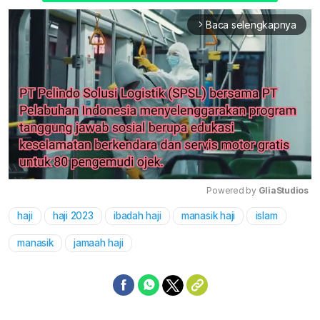
Baca selengkapnya
arrow_forward_ios
Powered by 
GliaStudios
haji
haji 2023
ibadah haji
manasik haji
islam
Mute
manasik
jamaah haji