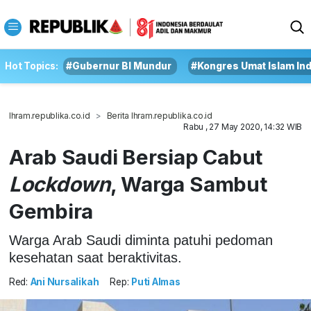
Hot Topics:
#Gubernur BI Mundur
#Kongres Umat Islam In
Ihram.republika.co.id
Berita Ihram.republika.co.id
Rabu , 27 May 2020, 14:32 WIB
Arab Saudi Bersiap Cabut
Lockdown
, Warga Sambut
Gembira
Warga Arab Saudi diminta patuhi pedoman
kesehatan saat beraktivitas.
Red:
Ani Nursalikah
Rep:
Puti Almas