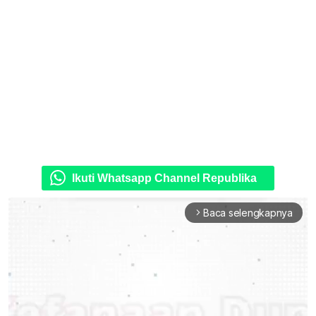
Ikuti Whatsapp Channel Republika
Baca selengkapnya
arrow_forward_ios