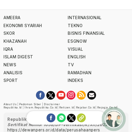
AMEERA
INTERNASIONAL
EKONOMI SYARIAH
TEKNO
SKOR
BISNIS FINANSIAL
KHAZANAH
ESGNOW
IQRA
VISUAL
ISLAM DIGEST
ENGLISH
NEWS
TV
ANALISIS
RAMADHAN
SPORT
INDEKS
About Us
|
Pedoman Siber
|
Disclaimer
Republika.id
|
Ihram.republika.co.id
|
Retizen.id
|
Rejabar.co.id
|
Rejogja.co.id
|
Republika telah diverifikasi oleh Dewan Pers
Sertifikat Nomor 1058/DP-Verifikasi/K/XII/2022
https://dewanpers.or.id/data/perusahaanpers
Ask me!