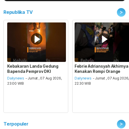
>
Republika TV
Kebakaran Landa Gedung
Febrie Adriansyah Akhirnya
Bapenda Pemprov DKI
Kenakan Rompi Orange
Dailynews
- Jumat , 07 Aug 2026,
Dailynews
- Jumat , 07 Aug 2026
23:00 WIB
22:30 WIB
>
Terpopuler