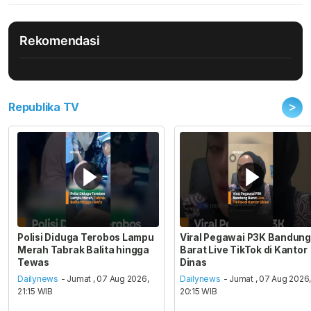
Rekomendasi
>
Republika TV
Polisi Diduga Terobos Lampu
Viral Pegawai P3K Bandung
Merah Tabrak Balita hingga
Barat Live TikTok di Kantor
Tewas
Dinas
Dailynews
- Jumat , 07 Aug 2026,
Dailynews
- Jumat , 07 Aug 2026
21:15 WIB
20:15 WIB