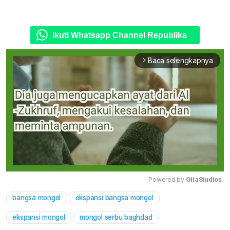
Ikuti Whatsapp Channel Republika
Baca selengkapnya
arrow_forward_ios
Powered by 
GliaStudios
bangsa mongol
ekspansi bangsa mongol
Mute
ekspansi mongol
mongol serbu baghdad