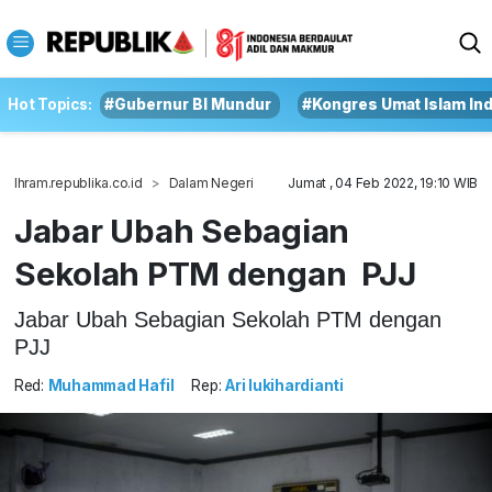
Hot Topics:
#Gubernur BI Mundur
#Kongres Umat Islam In
Ihram.republika.co.id
Dalam Negeri
Jumat , 04 Feb 2022, 19:10 WIB
Jabar Ubah Sebagian
Sekolah PTM dengan PJJ
Jabar Ubah Sebagian Sekolah PTM dengan
PJJ
Red:
Muhammad Hafil
Rep:
Ari lukihardianti