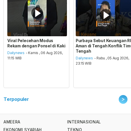
Viral Pelecehan Modus
Purbaya Sebut Keuangan RI
Rekam dengan Ponsel di Kaki
Aman di Tengah Konflik Tim
Tengah
Dailynews
- Kamis , 06 Aug 2026,
11:15 WIB
Dailynews
- Rabu , 05 Aug 2026,
23:15 WIB
>
Terpopuler
AMEERA
INTERNASIONAL
EKONOMI SYARIAH
TEKNO