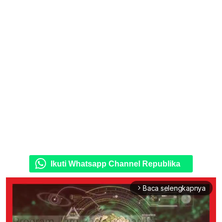
Ikuti Whatsapp Channel Republika
Baca selengkapnya
arrow_forward_ios