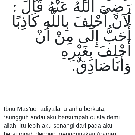
رَضِىَ اللَّهُ عَنْهُ قَالَ :
لَاَنْ أَحْلِفَ بِاللَّهِ كَاذِبًا
أَحَبُّ إِلَى مِنْ أَنْ
أَحْلِفَ بِغَيْرِهِ
وَأَنَاصَادِقٌ.
Ibnu Mas’ud radiyallahu anhu berkata,
“sungguh andai aku bersumpah dusta demi
allah itu lebih aku senangi dari pada aku
bersumpah dengan menggunakan (nama)