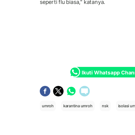
seperti flu biasa," katanya.
Ikuti Whatsapp Chan
umroh
karantina umroh
nsk
isolasi u