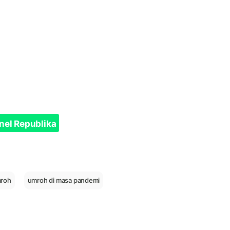
nel Republika
mroh
umroh di masa pandemi