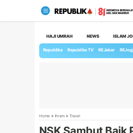
HAJI UMRAH
NEWS
ISLAM J
Republika
Republika TV
REJabar
REJog
>
>
Home
Ihram
Travel
NSK Sambut Baik 