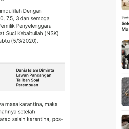
amdulillah Dengan
10, 7,5, 3 dan semoga
Seni
Sek
a Pemilik Penyelenggara
Mul
t Suci Kebaitullah (NSK)
Sabtu (5/3/2020).
Dunia Islam Diminta
Lawan Pandangan
Taliban Soal
Perempuan
ya masa karantina, maka
mahnya setelah
rap selain karantina, pos-