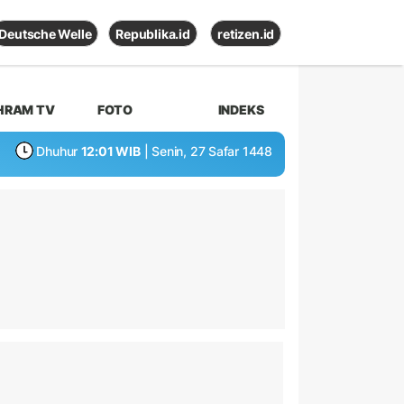
Deutsche Welle
Republika.id
retizen.id
HRAM TV
FOTO
INDEKS
Dhuhur
12:01 WIB
| Senin, 27 Safar 1448