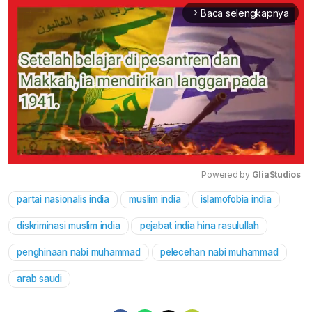
Baca selengkapnya
arrow_forward_ios
Powered by 
GliaStudios
partai nasionalis india
muslim india
islamofobia india
Mute
diskriminasi muslim india
pejabat india hina rasulullah
penghinaan nabi muhammad
pelecehan nabi muhammad
arab saudi