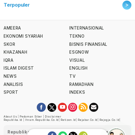
>
Terpopuler
AMEERA
INTERNASIONAL
EKONOMI SYARIAH
TEKNO
SKOR
BISNIS FINANSIAL
KHAZANAH
ESGNOW
IQRA
VISUAL
ISLAM DIGEST
ENGLISH
NEWS
TV
ANALISIS
RAMADHAN
SPORT
INDEKS
About Us
|
Pedoman Siber
|
Disclaimer
Republika.id
|
Ihram.republika.co.id
|
Retizen.id
|
Rejabar.co.id
|
Rejogja.co.id
|
Republika telah diverifikasi oleh Dewan Pers