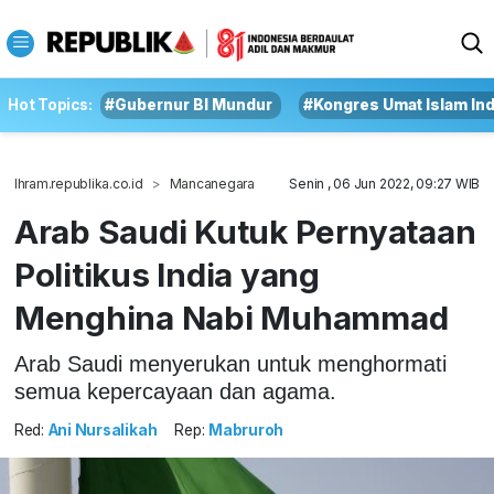
Hot Topics:
#Gubernur BI Mundur
#Kongres Umat Islam In
Ihram.republika.co.id
Mancanegara
Senin , 06 Jun 2022, 09:27 WIB
Arab Saudi Kutuk Pernyataan
Politikus India yang
Menghina Nabi Muhammad
Arab Saudi menyerukan untuk menghormati
semua kepercayaan dan agama.
Red:
Ani Nursalikah
Rep:
Mabruroh