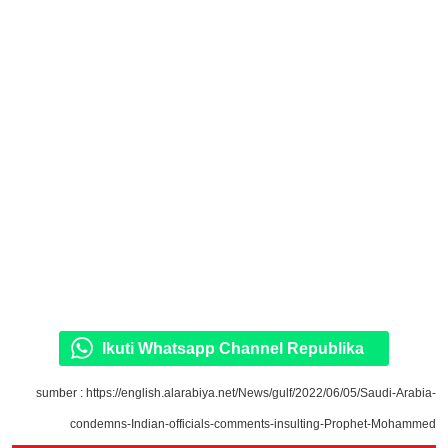
Ikuti Whatsapp Channel Republika
sumber : https://english.alarabiya.net/News/gulf/2022/06/05/Saudi-Arabia-
condemns-Indian-officials-comments-insulting-Prophet-Mohammed