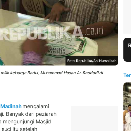
Foto: Republika/Ani Nursalikah
 milik keluarga Badui, Muhammad Hasan Ar-Raddadi di
Ter
Madinah
mengalami
i. Banyak dari peziarah
a mengunjungi Masjid
suci itu setelah