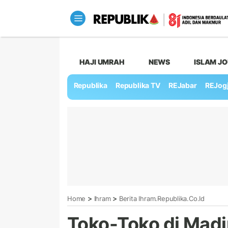
HAJI UMRAH
NEWS
ISLAM J
Republika
Republika TV
REJabar
REJog
>
>
Home
Ihram
Berita Ihram.republika.co.id
Toko-Toko di Madi