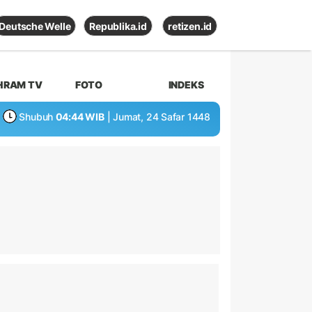
Deutsche Welle
Republika.id
retizen.id
HRAM TV
FOTO
INDEKS
Shubuh
04:44 WIB
| Jumat, 24 Safar 1448