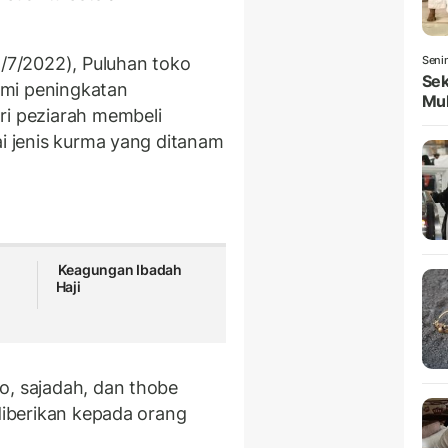
/7/2022), Puluhan toko
Seni
Sek
ami peningkatan
Mul
ri peziarah membeli
ai jenis kurma yang ditanam
Keagungan Ibadah
Haji
o, sajadah, dan thobe
 diberikan kepada orang