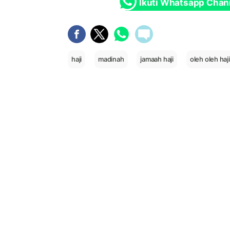
Ikuti Whatsapp Chan
haji
madinah
jamaah haji
oleh oleh haji