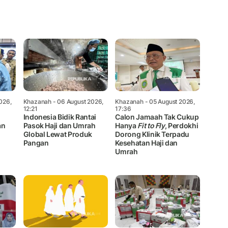
Mute
026,
Khazanah
- 06 August 2026,
Khazanah
- 05 August 2026,
12:21
17:36
Indonesia Bidik Rantai
Calon Jamaah Tak Cukup
an
Pasok Haji dan Umrah
Hanya
Fit to Fly
, Perdokhi
Global Lewat Produk
Dorong Klinik Terpadu
Pangan
Kesehatan Haji dan
Umrah