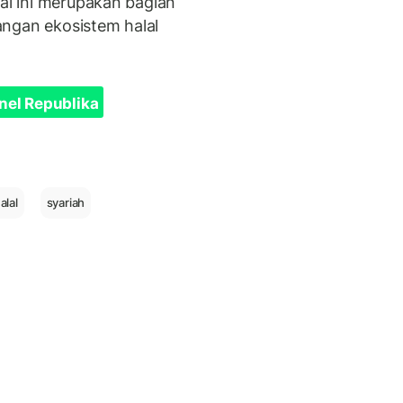
Hal ini merupakan bagian
angan ekosistem halal
nel Republika
alal
syariah