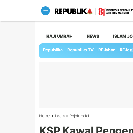
HAJI UMRAH
NEWS
ISLAM J
Republika
Republika TV
REJabar
REJog
>
>
Home
Ihram
Pojok Halal
KSP Kawal Penge