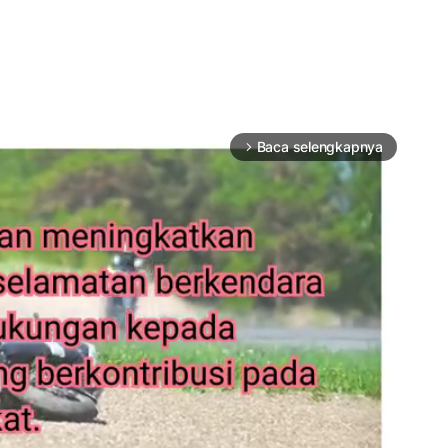
Baca selengkapnya
arrow_forward_ios