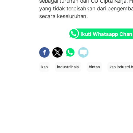
sebagai turunan dari UU Cipta Kerja. 
yang tidak terpisahkan dari pengemb
secara keseluruhan.
Ikuti Whatsapp Chan
ksp
industri halal
bintan
ksp industri h