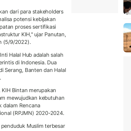
kan dari para stakeholders
alisa potensi kebijakan
epatan proses sertifikasi
astruktur KIH," ujar Panutan,
n (5/9/2022).
Inti Halal Hub adalah salah
erintis di Indonesia. Dua
 di Serang, Banten dan Halal
.
ar, KIH Bintan merupakan
lam mewujudkan kebutuhan
k dalam Rencana
onal (RPJMN) 2020-2024.
 penduduk Muslim terbesar