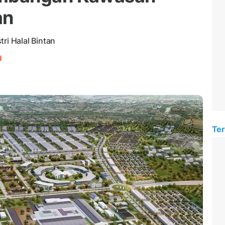
an
i Halal Bintan
l
Ter