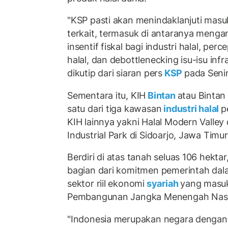
"KSP pasti akan menindaklanjuti masu
terkait, termasuk di antaranya mengan
insentif fiskal bagi industri halal, perc
halal, dan debottlenecking isu-isu infr
dikutip dari siaran pers
KSP
pada Seni
Sementara itu, KIH
Bintan
atau Bintan 
satu dari tiga kawasan
industri halal
p
KIH lainnya yakni Halal Modern Valley
Industrial Park di Sidoarjo, Jawa Timur
Berdiri di atas tanah seluas 106 hekt
bagian dari komitmen pemerintah da
sektor riil ekonomi
syariah
yang masu
Pembangunan Jangka Menengah Nasi
"Indonesia merupakan negara dengan