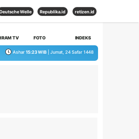
Deutsche Welle
Republika.id
retizen.id
HRAM TV
FOTO
INDEKS
Ashar
15:23 WIB
| Jumat, 24 Safar 1448