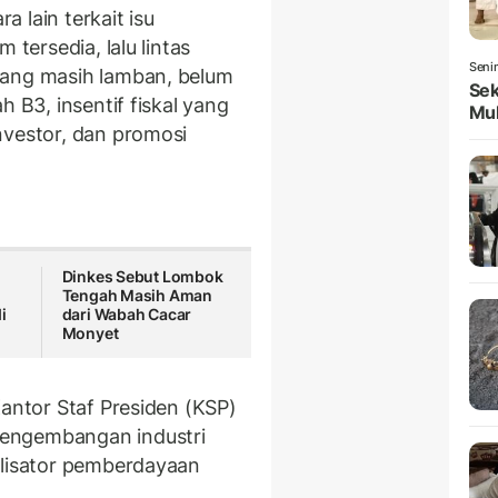
 lain terkait isu
 tersedia, lalu lintas
Seni
yang masih lamban, belum
Sek
h B3, insentif fiskal yang
Mul
nvestor, dan promosi
Dinkes Sebut Lombok
Tengah Masih Aman
i
dari Wabah Cacar
Monyet
Kantor Staf Presiden (KSP)
engembangan industri
alisator pemberdayaan