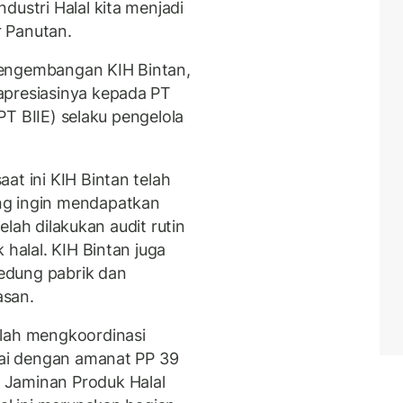
dustri Halal kita menjadi
r Panutan.
pengembangan KIH Bintan,
apresiasinya kepada PT
(PT BIIE) selaku pengelola
at ini KIH Bintan telah
ng ingin mendapatkan
telah dilakukan audit rutin
halal. KIH Bintan juga
edung pabrik dan
asan.
elah mengkoordinasi
suai dengan amanat PP 39
 Jaminan Produk Halal