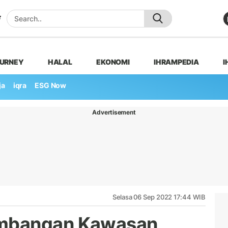
OURNEY
HALAL
EKONOMI
IHRAMPEDIA
I
ja
iqra
ESG Now
Advertisement
Selasa 06 Sep 2022 17:44 WIB
mbangan Kawasan