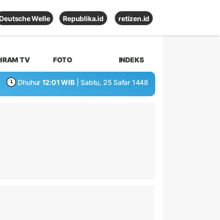
Deutsche Welle
Republika.id
retizen.id
HRAM TV
FOTO
INDEKS
Dhuhur
12:01 WIB
| Sabtu, 25 Safar 1448