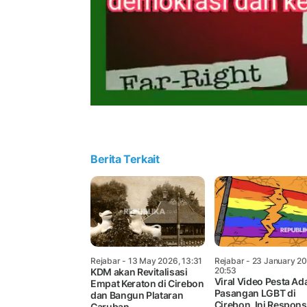
Berita Terkait
Rejabar
- 13 May 2026, 13:31
Rejabar
- 23 January 20
20:53
KDM akan Revitalisasi
Viral Video Pesta Ad
Empat Keraton di Cirebon
Pasangan LGBT di
dan Bangun Plataran
Cirebon, Ini Respons
Caruban