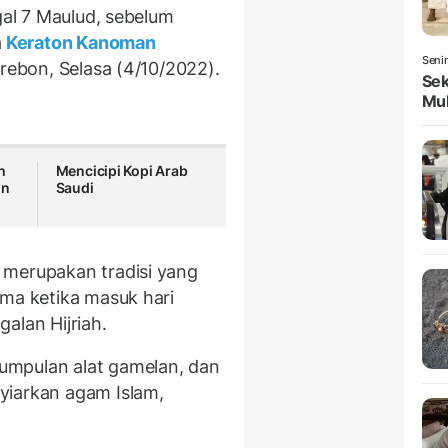
gal 7 Maulud, sebelum
a
Keraton Kanoman
Seni
irebon, Selasa (4/10/2022).
Sek
Mul
h
Mencicipi Kopi Arab
in
Saudi
 merupakan tradisi yang
ama ketika masuk hari
alan Hijriah.
umpulan alat gamelan, dan
yiarkan agam Islam,