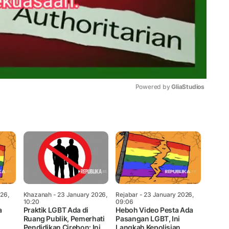
Powered by 
GliaStudios
Mute
26,
Khazanah
- 23 January 2026,
Rejabar
- 23 January 2026,
10:20
09:06
a
Praktik LGBT Ada di
Heboh Video Pesta Ada
Ruang Publik, Pemerhati
Pasangan LGBT, Ini
Pendidikan Cirebon: Ini
Langkah Kepolisian