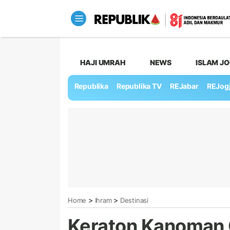
HAJI UMRAH
NEWS
ISLAM J
Republika
Republika TV
REJabar
REJog
>
>
Home
Ihram
Destinasi
Keraton Kanoman 