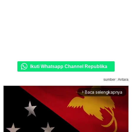
Ikuti Whatsapp Channel Republika
sumber : Antara
Baca selengkapnya
arrow_forward_ios