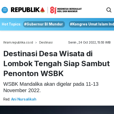
Hot Topics:
#Gubernur BI Mundur
#Kongres Umat Islam In
Ihram.republika.co.id
Destinasi
Senin , 24 Oct 2022, 15:55 WIB
Destinasi Desa Wisata di
Lombok Tengah Siap Sambut
Penonton WSBK
WSBK Mandalika akan digelar pada 11-13
November 2022.
Red:
Ani Nursalikah