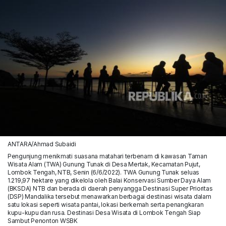
ANTARA/Ahmad Subaidi
Pengunjung menikmati suasana matahari terbenam di kawasan Taman
Wisata Alam (TWA) Gunung Tunak di Desa Mertak, Kecamatan Pujut,
Lombok Tengah, NTB, Senin (6/6/2022). TWA Gunung Tunak seluas
1.219,97 hektare yang dikelola oleh Balai Konservasi Sumber Daya Alam
(BKSDA) NTB dan berada di daerah penyangga Destinasi Super Prioritas
(DSP) Mandalika tersebut menawarkan berbagai destinasi wisata dalam
satu lokasi seperti wisata pantai, lokasi berkemah serta penangkaran
kupu-kupu dan rusa. Destinasi Desa Wisata di Lombok Tengah Siap
Sambut Penonton WSBK