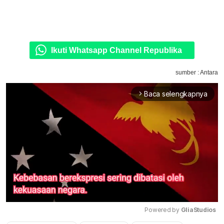
Ikuti Whatsapp Channel Republika
sumber : Antara
Baca selengkapnya
arrow_forward_ios
Powered by 
GliaStudios