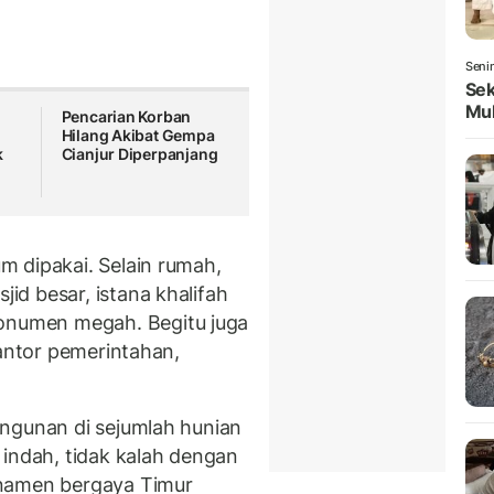
Seni
Sek
Mul
Pencarian Korban
Hilang Akibat Gempa
k
Cianjur Diperpanjang
 dipakai. Selain rumah,
d besar, istana khalifah
numen megah. Begitu juga
kantor pemerintahan,
ngunan di sejumlah hunian
 indah, tidak kalah dengan
rnamen bergaya Timur