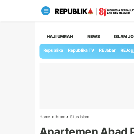
HAJI UMRAH
NEWS
ISLAM J
Republika
Republika TV
REJabar
REJog
>
>
Home
Ihram
Situs Islam
Apartemen Abad P