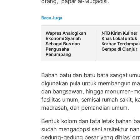
orang,” papar al-Muqadisi.
Baca Juga
Wapres Analogikan
NTB Kirim Kuliner
Ekonomi Syariah
Khas Lokal untuk
Sebagai Bus dan
Korban Terdampa
Pengusaha
Gempa di Cianjur
Penumpang
Bahan batu dan batu bata sangat umum
digunakan pula untuk membangun masji
dan bangsawan, hingga monumen-mo
fasilitas umum, semisal rumah sakit, 
madrasah, dan pemandian umum.
Bentuk kolom dan tata letak bahan ba
sudah mengadopsi seni arsitektur nan
gedung-gedung besar yang dihiasi o