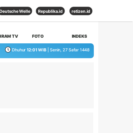
Deutsche Welle
Republika.id
retizen.id
HRAM TV
FOTO
INDEKS
Dhuhur
12:01 WIB
| Senin, 27 Safar 1448