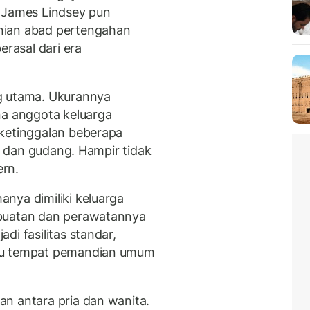
. James Lindsey pun
nian abad pertengahan
erasal dari era
g utama. Ukurannya
na anggota keluarga
 ketinggalan beberapa
r, dan gudang. Hampir tidak
rn.
nya dimiliki keluarga
mbuatan dan perawatannya
di fasilitas standar,
uju tempat pemandian umum
n antara pria dan wanita.