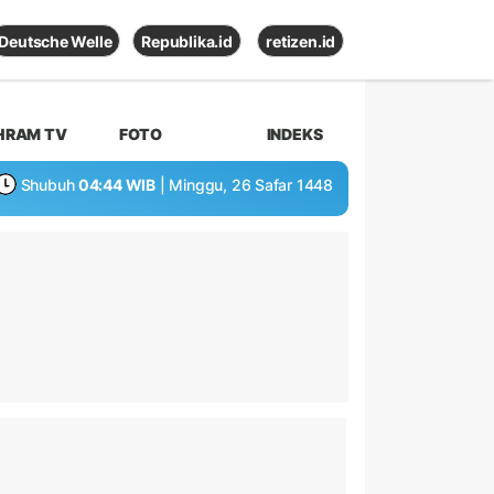
Deutsche Welle
Republika.id
retizen.id
HRAM TV
FOTO
INDEKS
Shubuh
04:44 WIB
| Minggu, 26 Safar 1448