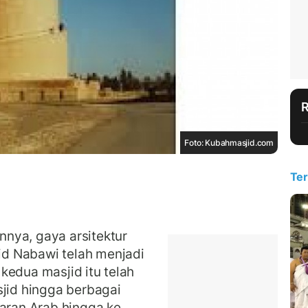
Foto: Kubahmasjid.com
Ter
nya, gaya arsitektur
d Nabawi telah menjadi
kedua masjid itu telah
sjid hingga berbagai
taran Arab hingga ke