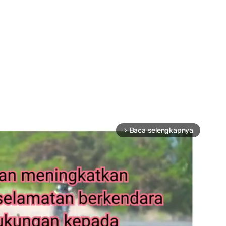
Baca selengkapnya
arrow_forward_ios