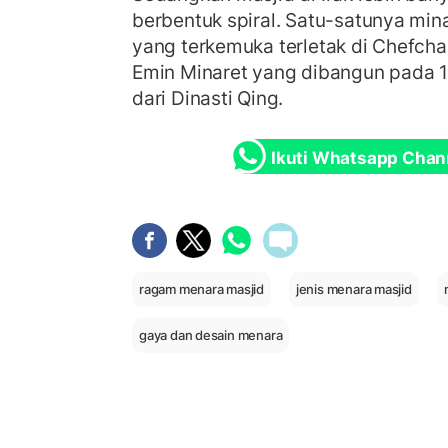
berbentuk spiral. Satu-satunya min
yang terkemuka terletak di Chefch
Emin Minaret yang dibangun pada 1
dari Dinasti Qing.
Ikuti Whatsapp Chan
ragam menara masjid
jenis menara masjid
gaya dan desain menara