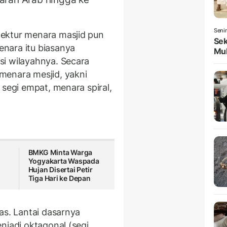
Seni
ektur menara masjid pun
Sek
nara itu biasanya
Mul
si wilayahnya. Secara
menara mesjid, yakni
 segi empat, menara spiral,
BMKG Minta Warga
Yogyakarta Waspada
Hujan Disertai Petir
Tiga Hari ke Depan
as. Lantai dasarnya
njadi oktagonal (segi