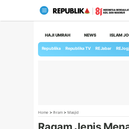
HAJI UMRAH
NEWS
ISLAM J
Republika
Republika TV
REJabar
REJog
>
>
Home
Ihram
Masjid
Ragam Jenis Menar