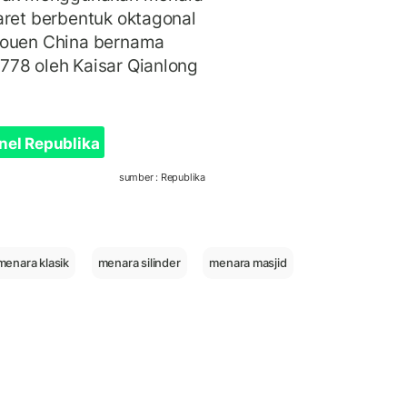
aret berbentuk oktagonal
aouen China bernama
778 oleh Kaisar Qianlong
nel Republika
sumber : Republika
menara klasik
menara silinder
menara masjid