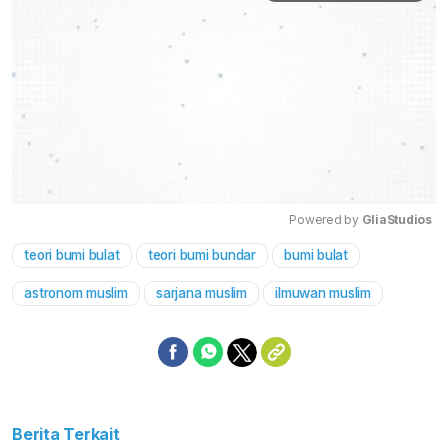
Powered by 
GliaStudios
teori bumi bulat
teori bumi bundar
bumi bulat
Mute
astronom muslim
sarjana muslim
ilmuwan muslim
Berita Terkait