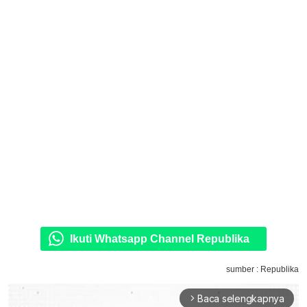
Ikuti Whatsapp Channel Republika
sumber : Republika
Baca selengkapnya
arrow_forward_ios