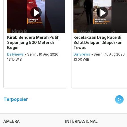
Kirab Bendera Merah Putih
Kecelakaan Drag Race di
Sepanjang 500 Meter di
Sulut Delapan Dilaporkan
Bogor
Tewas
Dailynews
- Senin , 10 Aug 2026,
Dailynews
- Senin , 10 Aug 2026,
13:15 WIB
13:00 WIB
>
Terpopuler
AMEERA
INTERNASIONAL