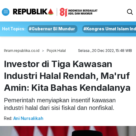
Hot Topics:
#Gubernur BI Mundur
#Kongres Umat Islam In
Ihram.republika.co.id
Pojok Halal
Selasa , 20 Dec 2022, 15:48 WIB
Investor di Tiga Kawasan
Industri Halal Rendah, Ma'ruf
Amin: Kita Bahas Kendalanya
Pemerintah menyiapkan insentif kawasan
industri halal dari sisi fiskal dan nonfiskal.
Red:
Ani Nursalikah