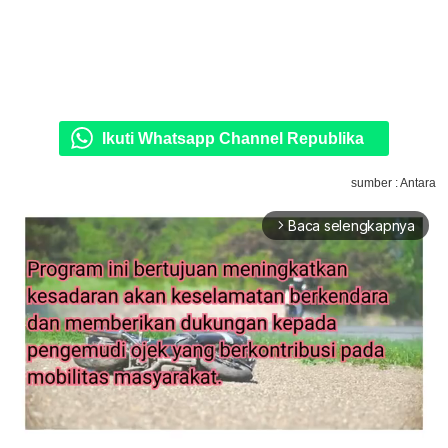
Ikuti Whatsapp Channel Republika
sumber : Antara
Baca selengkapnya
arrow_forward_ios