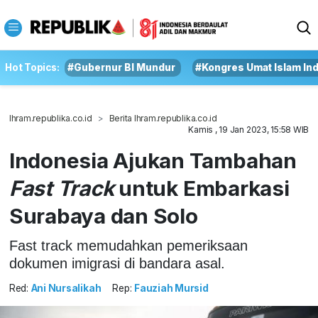
Hot Topics:
#Gubernur BI Mundur
#Kongres Umat Islam In
Ihram.republika.co.id
Berita Ihram.republika.co.id
Kamis , 19 Jan 2023, 15:58 WIB
Indonesia Ajukan Tambahan
Fast Track
untuk Embarkasi
Surabaya dan Solo
Fast track memudahkan pemeriksaan
dokumen imigrasi di bandara asal.
Red:
Ani Nursalikah
Rep:
Fauziah Mursid