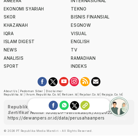
AMEERA
INTERNASIONAL
EKONOMI SYARIAH
TEKNO
SKOR
BISNIS FINANSIAL
KHAZANAH
ESGNOW
IQRA
VISUAL
ISLAM DIGEST
ENGLISH
NEWS
TV
ANALISIS
RAMADHAN
SPORT
INDEKS
About Us
|
Pedoman Siber
|
Disclaimer
Republika.id
|
Ihram.republika.co.id
|
Retizen.id
|
Rejabar.co.id
|
Rejogja.co.id
|
Republika telah diverifikasi oleh Dewan Pers
Sertifikat Nomor 1058/DP-Verifikasi/K/XII/2022
https://dewanpers.or.id/data/perusahaanpers
Ask me!
© 2026 PT Republika Media Mandiri - All Rights Reserved.