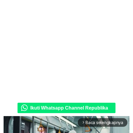
Ikuti Whatsapp Channel Republika
Baca selengkapnya
arrow_forward_ios