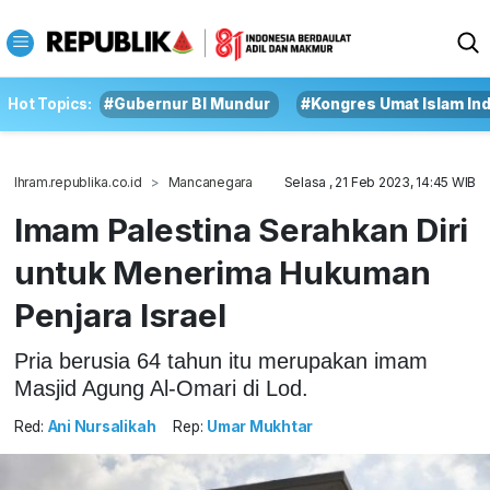
Hot Topics:
#Gubernur BI Mundur
#Kongres Umat Islam In
Ihram.republika.co.id
Mancanegara
Selasa , 21 Feb 2023, 14:45 WIB
Imam Palestina Serahkan Diri
untuk Menerima Hukuman
Penjara Israel
Pria berusia 64 tahun itu merupakan imam
Masjid Agung Al-Omari di Lod.
Red:
Ani Nursalikah
Rep:
Umar Mukhtar