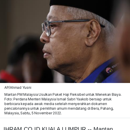
AP/Ahmad Yusni
Mantan PM Malaysia Usulkan Paket Haji Fleksibel untuk Menekan Biaya.
Foto: Perdana Menteri Malaysia Ismail Sabri Yaakob bersiap untuk
berbicara kepada awak media setelah menyerahkan dokumen
pencalonannya untuk pemilihan umum mendatang di Bera, Pahang,
Malaysia, Sabtu, 5 November 2022.
IHRAM.CO.ID,KUALA LUMPUR -- Mantan