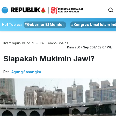
Hot Topics:
#Gubernur BI Mundur
#Kongres Umat Islam In
Ihram.republika.co.id
Haji Tempo Doeloe
Kamis , 07 Sep 2017, 22:07 WIB
Siapakah Mukimin Jawi?
Red:
Agung Sasongko