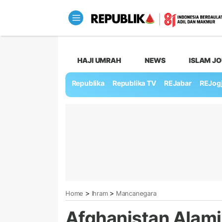
HAJI UMRAH
NEWS
ISLAM J
Republika
Republika TV
REJabar
REJog
>
>
Home
Ihram
Mancanegara
Afghanistan Alam