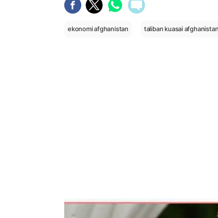
ekonomi afghanistan
taliban kuasai afghanista