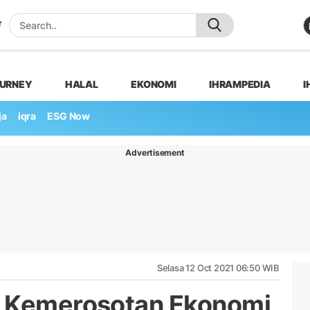
OURNEY
HALAL
EKONOMI
IHRAMPEDIA
I
ja
iqra
ESG Now
Advertisement
Selasa 12 Oct 2021 06:50 WIB
i Kemerosotan Ekonomi