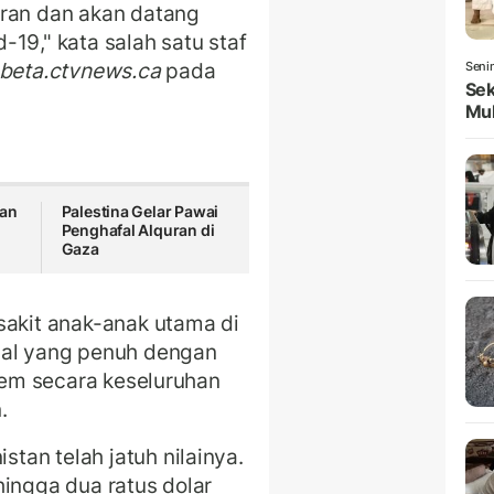
aran dan akan datang
19," kata salah satu staf
beta.ctvnews.ca
pada
Seni
Sek
Mul
aan
Palestina Gelar Pawai
Penghafal Alquran di
Gaza
sakit anak-anak utama di
sal yang penuh dengan
stem secara keseluruhan
.
an telah jatuh nilainya.
hingga dua ratus dolar