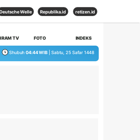
Deutsche Welle
Republika.id
retizen.id
HRAM TV
FOTO
INDEKS
Shubuh
04:44 WIB
| Sabtu, 25 Safar 1448