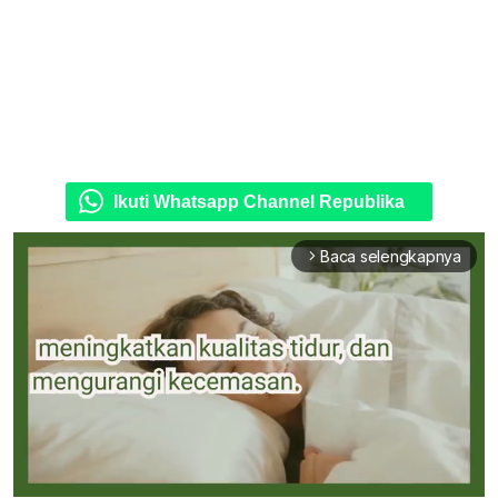
Ikuti Whatsapp Channel Republika
Baca selengkapnya
arrow_forward_ios