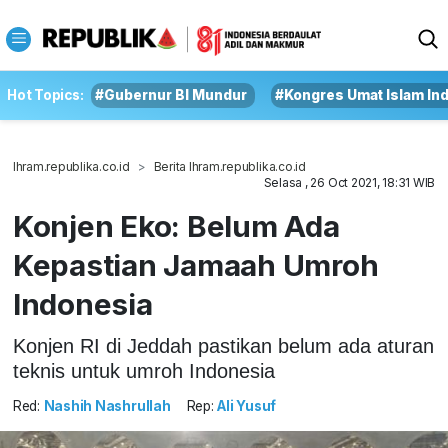
Hot Topics:
#Gubernur BI Mundur
#Kongres Umat Islam In
Ihram.republika.co.id
Berita Ihram.republika.co.id
Selasa , 26 Oct 2021, 18:31 WIB
Konjen Eko: Belum Ada
Kepastian Jamaah Umroh
Indonesia
Konjen RI di Jeddah pastikan belum ada aturan
teknis untuk umroh Indonesia
Red:
Nashih Nashrullah
Rep:
Ali Yusuf