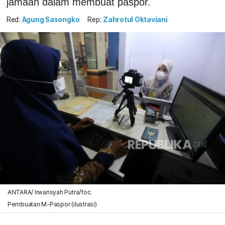
jamaah dalam membuat paspor.
Red:
Agung Sasongko
Rep:
Zahrotul Oktaviani
ANTARA/ Irwansyah Putra/foc.
Pembuatan M-Paspor (ilustrasi)