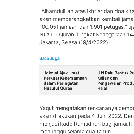
"Alhamdulillah atas ikhtiar dan doa kit
akan memberangkatkan kembali jamaa
100.051 jamaah dan 1.901 petugas," uj
Nuzulul Quran Tingkat Kenegaraan 1443
Jakarta, Selasa (19/4/2022).
Baca Juga
Jokowi Ajak Umat
UIN Palu Bentuk P
Perkuat Kebersamaan
Kajian dan
dalam Peringatan
Pengawalan Prod
Nuzulul Quran
Halal
Yaqut mengatakan rencananya pembe
akan dilakukan pada 4 Juni 2022. Den
menjadi kado Ramadhan bagi jamaah a
menunggu selama dua tahun.