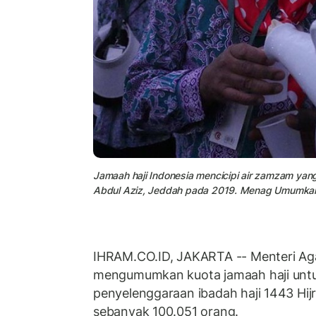
Jamaah haji Indonesia mencicipi air zamzam yang 
Abdul Aziz, Jeddah pada 2019. Menag Umumkan 
IHRAM.CO.ID, JAKARTA -- Menteri Ag
mengumumkan kuota jamaah haji untu
penyelenggaraan ibadah haji 1443 Hij
sebanyak 100.051 orang.