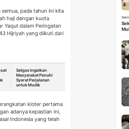
a semua, pada tahun ini kita
h haji dengan kuota
Seni
Sek
ar Yaqut dalam Peringatan
Mul
 Hijriyah yang diikuti dari
usat
Satgas Ingatkan
Masyarakat Penuhi
uk
Syarat Perjalanan
untuk Mudik
rangkatan kloter pertama
gan adanya kepastian ini,
sal Indonesia yang telah