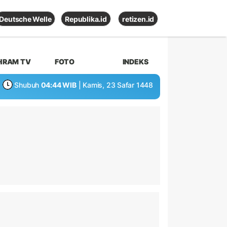
Deutsche Welle
Republika.id
retizen.id
HRAM TV
FOTO
INDEKS
Shubuh
04:44 WIB
| Kamis, 23 Safar 1448