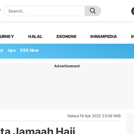
OURNEY
HALAL
EKONOMI
IHRAMPEDIA
I
ja
iqra
ESG Now
Advertisement
Selasa 19 Apr 2022 23:08 WIB
ota Jamaah Haji