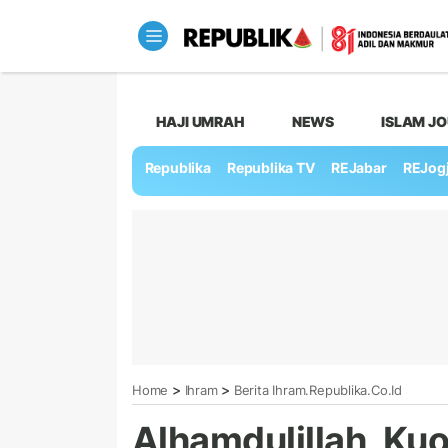
HAJI UMRAH
NEWS
ISLAM J
Republika
Republika TV
REJabar
REJog
>
>
Home
Ihram
Berita Ihram.republika.co.id
Alhamdulillah, Ku