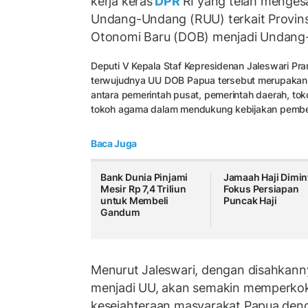
kerja keras
DPR
RI yang telah menges
Undang-Undang (RUU) terkait Provins
Otonomi Baru (DOB) menjadi Undang
Deputi V Kepala Staf Kepresidenan Jaleswari P
terwujudnya UU
DOB Papua
tersebut merupakan 
antara pemerintah pusat, pemerintah daerah, tok
tokoh agama dalam mendukung kebijakan pemb
Baca Juga
Bank Dunia Pinjami
Jamaah Haji Dimin
Mesir Rp 7,4 Triliun
Fokus Persiapan
untuk Membeli
Puncak Haji
Gandum
Menurut Jaleswari, dengan disahkan
menjadi UU, akan semakin memperko
kesejahteraan masyarakat Papua deng