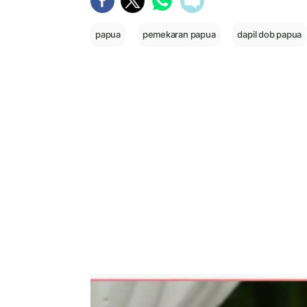
papua
pemekaran papua
dapil dob papua