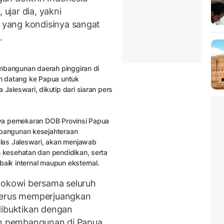
 ujar dia, yakni
yang kondisinya sangat
.
mbangunan daerah pinggiran di
en datang ke Papua untuk
aleswari, dikutip dari siaran pers
gnya pemekaran DOB Provinsi Papua
bangunan kesejahteraan
las Jaleswari, akan menjawab
kesehatan dan pendidikan, serta
baik internal maupun eksternal.
Jokowi bersama seluruh
 terus memperjuangkan
dibuktikan dengan
an pembangunan di Papua,