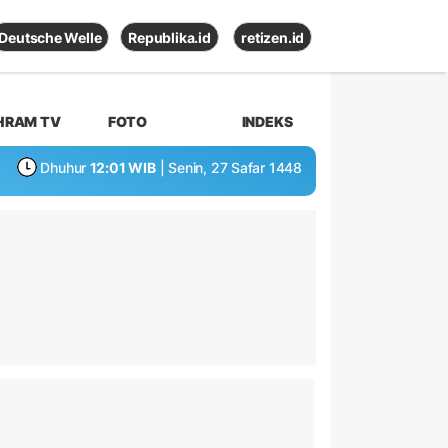
Deutsche Welle
Republika.id
retizen.id
HRAM TV
FOTO
INDEKS
Dhuhur
12:01 WIB
| Senin, 27 Safar 1448