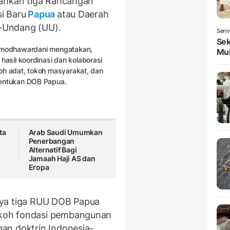
ahkan tiga Rancangan
i Baru
Papua
atau Daerah
-Undang (UU).
Seni
Sek
ramodhawardani mengatakan,
Mul
hasil koordinasi dan kolaborasi
oh adat, tokoh masyarakat, dan
entukan DOB Papua.
ta
Arab Saudi Umumkan
Penerbangan
Alternatif Bagi
Jamaah Haji AS dan
Eropa
nya tiga RUU DOB Papua
koh fondasi pembangunan
an doktrin Indonesia-