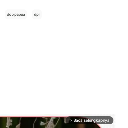
dob papua
dpr
Baca selengkapnya
arrow_forward_ios