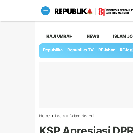
HAJI UMRAH
NEWS
ISLAM J
Republika
Republika TV
REJabar
REJog
>
>
Home
Ihram
Dalam Negeri
KSP Apresiasi DPR