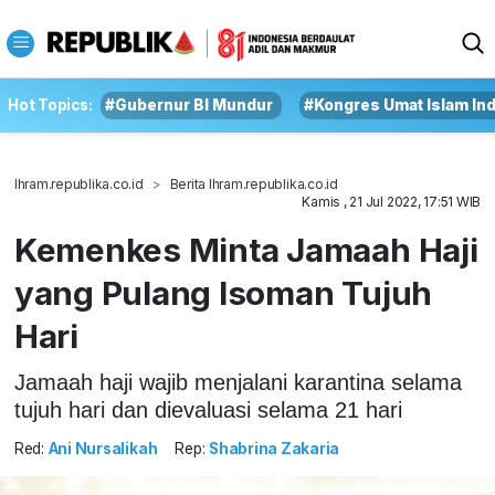
Hot Topics:
#Gubernur BI Mundur
#Kongres Umat Islam In
Ihram.republika.co.id
Berita Ihram.republika.co.id
Kamis , 21 Jul 2022, 17:51 WIB
Kemenkes Minta Jamaah Haji
yang Pulang Isoman Tujuh
Hari
Jamaah haji wajib menjalani karantina selama
tujuh hari dan dievaluasi selama 21 hari
Red:
Ani Nursalikah
Rep:
Shabrina Zakaria