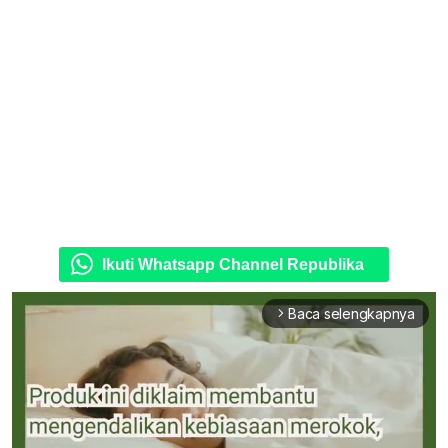
Ikuti Whatsapp Channel Republika
Baca selengkapnya
arrow_forward_ios