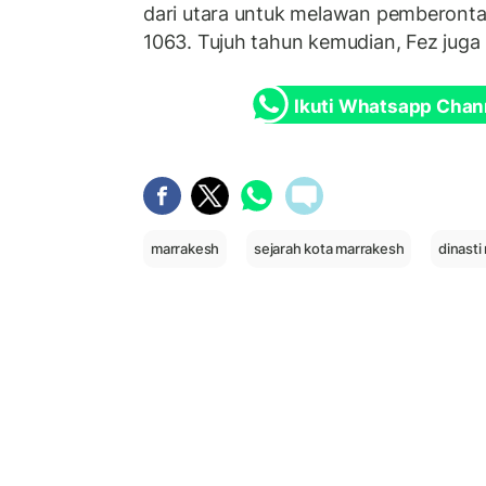
dari utara untuk melawan pemberonta
1063. Tujuh tahun kemudian, Fez juga b
Ikuti Whatsapp Chan
marrakesh
sejarah kota marrakesh
dinasti