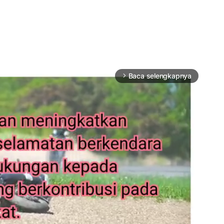
Baca selengkapnya
arrow_forward_ios