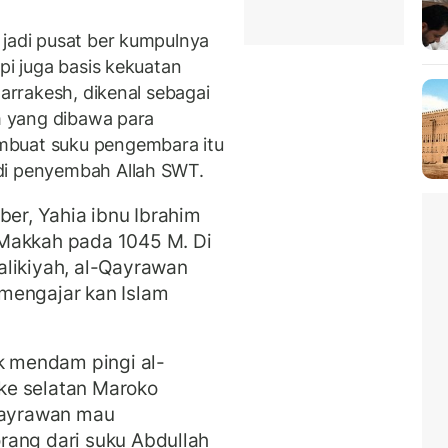
 jadi pusat ber kumpulnya
pi juga basis kekuatan
Marrakesh, dikenal sebagai
am yang dibawa para
mbuat suku pengembara itu
di penyembah Allah SWT.
ber, Yahia ibnu Ibrahim
 Makkah pada 1045 M. Di
alikiyah, al-Qayrawan
mengajar kan Islam
uk mendam pingi al-
ke selatan Maroko
 Qayrawan mau
rang dari suku Abdullah