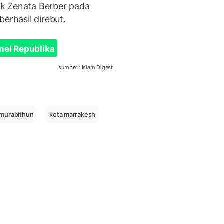
k Zenata Berber pada
erhasil direbut.
nel Republika
sumber : Islam Digest
 murabithun
kota marrakesh