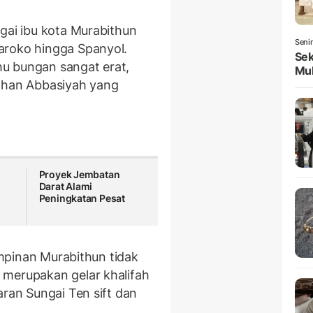
gai ibu kota Murabithun
Seni
aroko hingga Spanyol.
Sek
 hu bungan sangat erat,
Mul
fahan Abbasiyah yang
Proyek Jembatan
Darat Alami
Peningkatan Pesat
pimpinan Murabithun tidak
 merupakan gelar khalifah
aran Sungai Ten sift dan