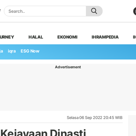
OURNEY
HALAL
EKONOMI
IHRAMPEDIA
I
ja
iqra
ESG Now
Advertisement
Selasa 06 Sep 2022 20:45 WIB
Kejayaan Dinasti