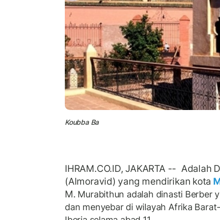
Koubba Ba
IHRAM.CO.ID, JAKARTA --
Adalah D
(Almoravid) yang mendirikan kota
M
M.
Murabithun adalah dinasti Berber y
dan menyebar di wilayah Afrika Bara
Iberia selama abad 11.