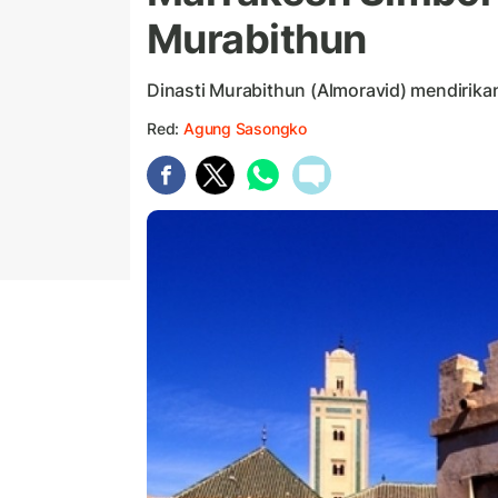
Murabithun
Dinasti Murabithun (Almoravid) mendirika
Red:
Agung Sasongko