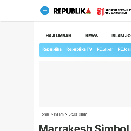
HAJI UMRAH
NEWS
ISLAM J
Republika
Republika TV
REJabar
REJog
>
>
Home
Ihram
Situs Islam
Marrakesh Simbol 