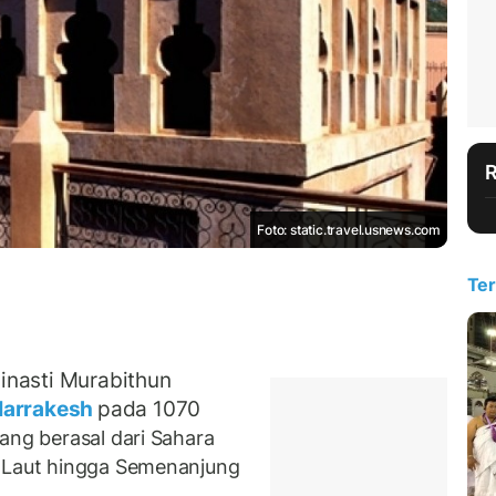
Foto: static.travel.usnews.com
Ter
inasti Murabithun
arrakesh
pada 1070
ang berasal dari Sahara
t-Laut hingga Semenanjung