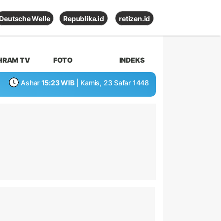
Deutsche Welle
Republika.id
retizen.id
HRAM TV
FOTO
INDEKS
Ashar
15:23 WIB
| Kamis, 23 Safar 1448