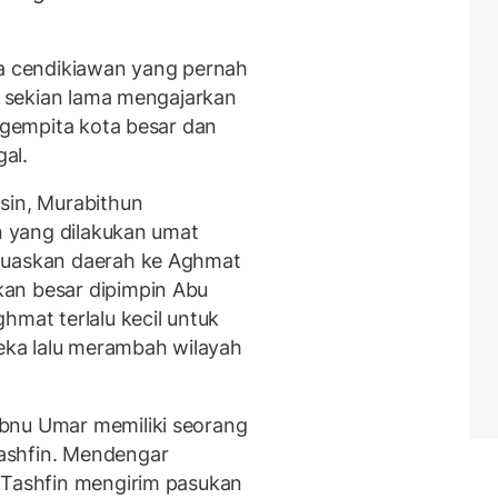
ya cendikiawan yang pernah
ah sekian lama mengajarkan
i gempita kota besar dan
gal.
sin, Murabithun
an yang dilakukan umat
luaskan daerah ke Aghmat
an besar dipimpin Abu
hmat terlalu kecil untuk
ka lalu merambah wilayah
bnu Umar memiliki seorang
ashfin. Mendengar
 Tashfin mengirim pasukan