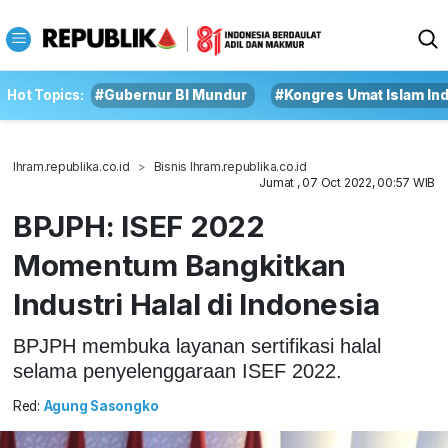
Hot Topics:
#Gubernur BI Mundur
#Kongres Umat Islam In
Ihram.republika.co.id
Bisnis Ihram.republika.co.id
Jumat , 07 Oct 2022, 00:57 WIB
BPJPH: ISEF 2022
Momentum Bangkitkan
Industri Halal di Indonesia
BPJPH membuka layanan sertifikasi halal
selama penyelenggaraan ISEF 2022.
Red:
Agung Sasongko