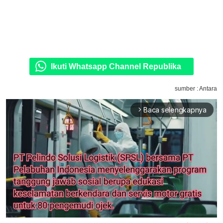
Ikuti Whatsapp Channel Republika
sumber : Antara
Baca selengkapnya
arrow_forward_ios