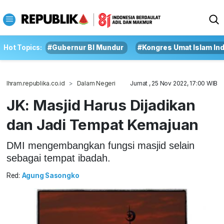
Hot Topics:
#Gubernur BI Mundur
#Kongres Umat Islam In
Ihram.republika.co.id
Dalam Negeri
Jumat , 25 Nov 2022, 17:00 WIB
JK: Masjid Harus Dijadikan
dan Jadi Tempat Kemajuan
DMI mengembangkan fungsi masjid selain
sebagai tempat ibadah.
Red:
Agung Sasongko