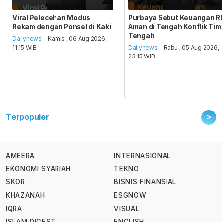
Viral Pelecehan Modus
Purbaya Sebut Keuangan RI
Rekam dengan Ponsel di Kaki
Aman di Tengah Konflik Tim
Tengah
Dailynews
- Kamis , 06 Aug 2026,
11:15 WIB
Dailynews
- Rabu , 05 Aug 2026,
23:15 WIB
>
Terpopuler
AMEERA
INTERNASIONAL
EKONOMI SYARIAH
TEKNO
SKOR
BISNIS FINANSIAL
KHAZANAH
ESGNOW
IQRA
VISUAL
ISLAM DIGEST
ENGLISH