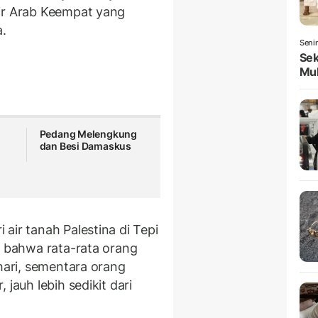
Air Arab Keempat yang
a.
Seni
Sek
Mul
Pedang Melengkung
dan Besi Damaskus
air tanah Palestina di Tepi
n bahwa rata-rata orang
 hari, sementara orang
jauh lebih sedikit dari