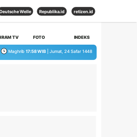
Deutsche Welle
Republika.id
retizen.id
HRAM TV
FOTO
INDEKS
Maghrib
17:58 WIB
| Jumat, 24 Safar 1448