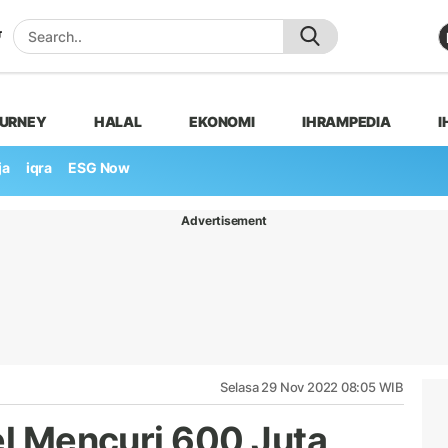
OURNEY
HALAL
EKONOMI
IHRAMPEDIA
I
ja
iqra
ESG Now
Advertisement
Selasa 29 Nov 2022 08:05 WIB
el Mencuri 600 Juta