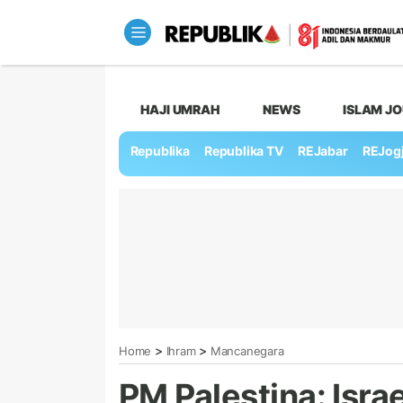
HAJI UMRAH
NEWS
ISLAM J
Republika
Republika TV
REJabar
REJog
>
>
Home
Ihram
Mancanegara
PM Palestina: Isra