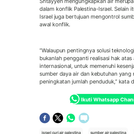
Shtayyeh mengungkapkan air merup
dalam konflik Palestina-Israel. Selain
Israel juga bertujuan mengontrol sumb
awal konflik.
“Walaupun pentingnya solusi teknologi u
bukanlah pengganti realisasi hak atas
internasional, untuk memenuhi kesenj
sumber daya air dan kebutuhan yang
peningkatan jumlah penduduk,” kata d
Ikuti Whatsapp Chan
israel curi air palestina
sumber air palestina