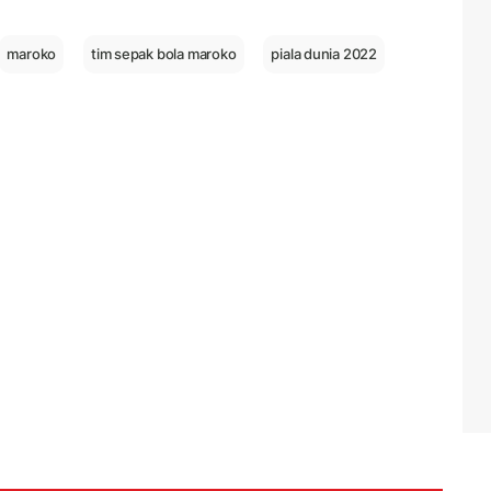
maroko
tim sepak bola maroko
piala dunia 2022