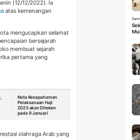
nin (12/12/2022). Ia
ko
atas kemenangan
Seni
Sek
Mul
hkota mengucapkan selamat
pencapaian bersejarah
aroko membuat sejarah
rika pertama yang
,
Nota Kesepahaman
Pelaksanaan Haji
2023 akan Diteken
pada 9 Januari
restasi olahraga Arab yang