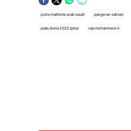
putra mahkota arab saudi
pangeran salman
piala dunia 2022 qatar
raja mohammed vi