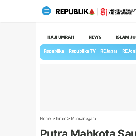
HAJI UMRAH
NEWS
ISLAM J
Republika
Republika TV
REJabar
REJog
>
>
Home
Ihram
Mancanegara
Putra Mahkota Sa