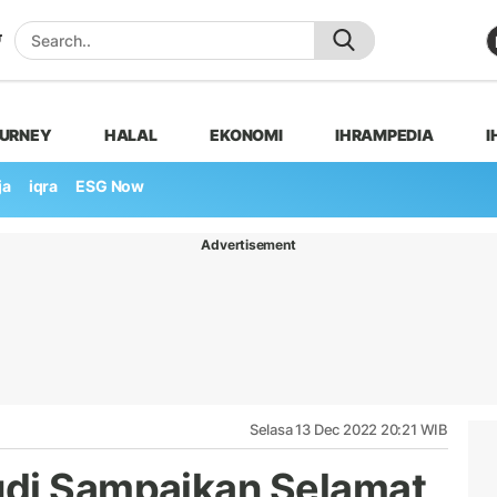
OURNEY
HALAL
EKONOMI
IHRAMPEDIA
I
ja
iqra
ESG Now
Advertisement
Selasa 13 Dec 2022 20:21 WIB
udi Sampaikan Selamat