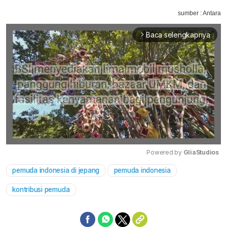
sumber : Antara
Baca selengkapnya
arrow_forward_ios
Powered by 
GliaStudios
pemuda indonesia di jepang
pemuda indonesia
Mute
kontribusi pemuda