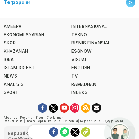
>
Terpopuler
AMEERA
INTERNASIONAL
EKONOMI SYARIAH
TEKNO
SKOR
BISNIS FINANSIAL
KHAZANAH
ESGNOW
IQRA
VISUAL
ISLAM DIGEST
ENGLISH
NEWS
TV
ANALISIS
RAMADHAN
SPORT
INDEKS
About Us
|
Pedoman Siber
|
Disclaimer
Republika.id
|
Ihram.republika.co.id
|
Retizen.id
|
Rejabar.co.id
|
Rejogja.co.id
|
Republika telah diverifikasi oleh Dewan Pers
Sertifikat Nomor 1058/DP-Verifikasi/K/XII/2022