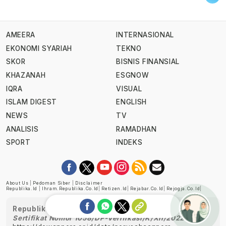
AMEERA
INTERNASIONAL
EKONOMI SYARIAH
TEKNO
SKOR
BISNIS FINANSIAL
KHAZANAH
ESGNOW
IQRA
VISUAL
ISLAM DIGEST
ENGLISH
NEWS
TV
ANALISIS
RAMADHAN
SPORT
INDEKS
About Us
|
Pedoman Siber
|
Disclaimer
Republika.id
|
Ihram.republika.co.id
|
Retizen.id
|
Rejabar.co.id
|
Rejogja.co.id
|
Republika telah diverifikasi oleh Dewan Pers
Sertifikat Nomor 1058/DP-Verifikasi/K/XII/2022