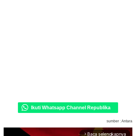
Ikuti Whatsapp Channel Republika
sumber : Antara
Baca selengkapnya
arrow_forward_ios