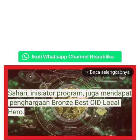
Ikuti Whatsapp Channel Republika
Baca selengkapnya
arrow_forward_ios