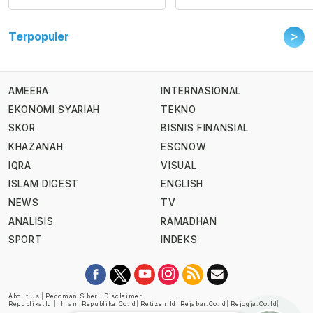
>
Terpopuler
AMEERA
INTERNASIONAL
EKONOMI SYARIAH
TEKNO
SKOR
BISNIS FINANSIAL
KHAZANAH
ESGNOW
IQRA
VISUAL
ISLAM DIGEST
ENGLISH
NEWS
TV
ANALISIS
RAMADHAN
SPORT
INDEKS
About Us
|
Pedoman Siber
|
Disclaimer
Republika.id
|
Ihram.republika.co.id
|
Retizen.id
|
Rejabar.co.id
|
Rejogja.co.id
|