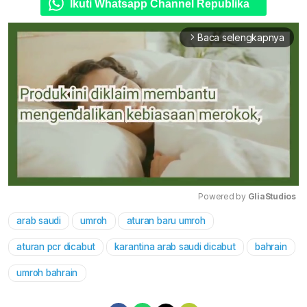
Ikuti Whatsapp Channel Republika
Baca selengkapnya
arrow_forward_ios
Powered by 
GliaStudios
arab saudi
umroh
aturan baru umroh
Mute
aturan pcr dicabut
karantina arab saudi dicabut
bahrain
umroh bahrain