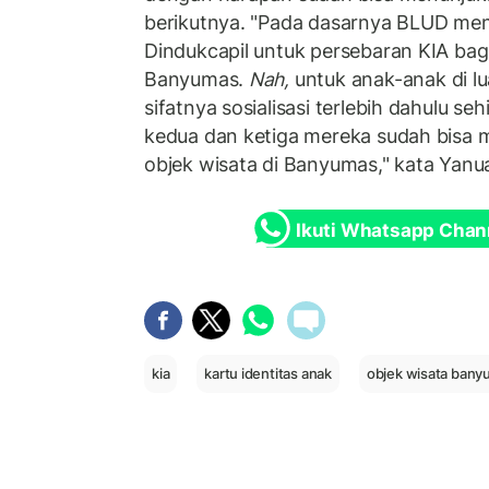
berikutnya. "Pada dasarnya BLUD m
Dindukcapil untuk persebaran KIA bagi
Banyumas.
Nah,
untuk anak-anak di l
sifatnya sosialisasi terlebih dahulu s
kedua dan ketiga mereka sudah bisa 
objek wisata di Banyumas," kata Yanua
Ikuti Whatsapp Chan
kia
kartu identitas anak
objek wisata bany