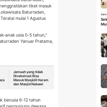
enggratiskan tiket masuk
 Lokawisata Baturraden,
Seni
ratai mulai 1 Agustus
Sek
Mul
ak-anak usia 0-5 tahun,"
aturraden Yanuar Pratama,
Jamaah yang tidak
Divaksinasi Bisa
aza
Masuk Masjidil Haram
dan Masjid Nabawi
k berusia 6-12 tahun
tarif pengunjung dewasa.