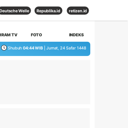
Deutsche Welle
Republika.id
retizen.id
HRAM TV
FOTO
INDEKS
Shubuh
04:44 WIB
| Jumat, 24 Safar 1448