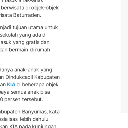
et masuk anak-anak
berwisata di objek-objek
isata Baturraden.
enjadi tujuan utama untuk
-sekolah yang ada di
asuk yang gratis dan
 dan bermain di rumah
danya anak-anak yang
an Dindukcapil Kabupaten
nan
KIA
di beberapa objek
paya semua anak bisa
50 persen tersebut.
Kabupaten Banyumas, kata
ialisasi lebih dahulu
kan KIA pada kunjungan