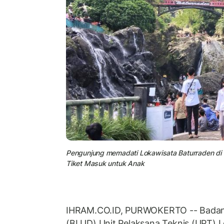
Pengunjung memadati Lokawisata Baturraden di 
Tiket Masuk untuk Anak
IHRAM.CO.ID, PURWOKERTO -- Bada
(BLUD) Unit Pelaksana Teknis (UPT) 