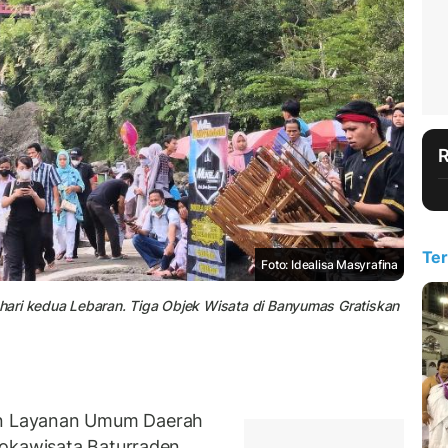
Ter
Foto: Idealisa Masyrafina
hari kedua Lebaran. Tiga Objek Wisata di Banyumas Gratiskan
n Layanan Umum Daerah
Lokawisata Baturraden,