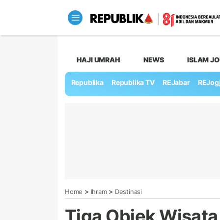
HAJI UMRAH
NEWS
ISLAM J
Republika
Republika TV
REJabar
REJog
>
>
Home
Ihram
Destinasi
Tiga Objek Wisata