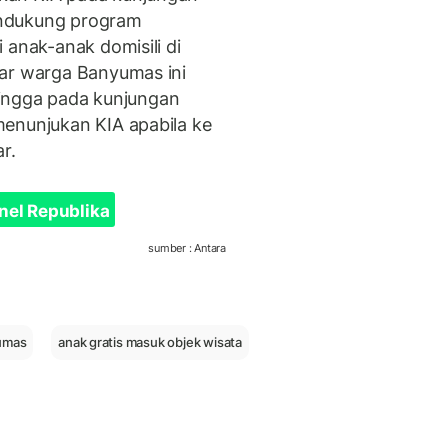
endukung program
 anak-anak domisili di
uar warga Banyumas ini
ehingga pada kunjungan
menunjukan KIA apabila ke
r.
nel Republika
sumber : Antara
umas
anak gratis masuk objek wisata