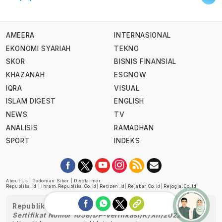
AMEERA
INTERNASIONAL
EKONOMI SYARIAH
TEKNO
SKOR
BISNIS FINANSIAL
KHAZANAH
ESGNOW
IQRA
VISUAL
ISLAM DIGEST
ENGLISH
NEWS
TV
ANALISIS
RAMADHAN
SPORT
INDEKS
About Us
|
Pedoman Siber
|
Disclaimer
Republika.id
|
Ihram.republika.co.id
|
Retizen.id
|
Rejabar.co.id
|
Rejogja.co.id
|
Republika telah diverifikasi oleh Dewan Pers
Sertifikat Nomor 1058/DP-Verifikasi/K/XII/2022