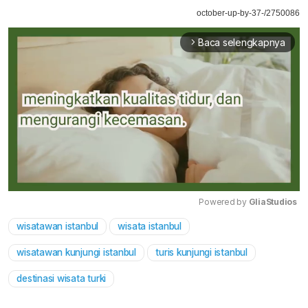
october-up-by-37-/2750086
Baca selengkapnya
arrow_forward_ios
Powered by 
GliaStudios
wisatawan istanbul
wisata istanbul
Mute
wisatawan kunjungi istanbul
turis kunjungi istanbul
destinasi wisata turki