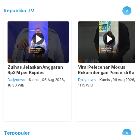
>
Republika TV
Zulhas Jelaskan Anggaran
Viral Pelecehan Modus
Rp3 M per Kopdes
Rekam dengan Ponsel di Ka
Dailynews
- Kamis , 06 Aug 2026,
Dailynews
- Kamis , 06 Aug 2026
18:30 WIB
11:15 WIB
>
Terpopuler