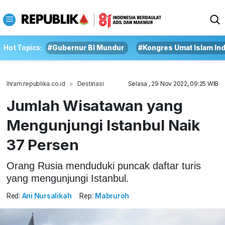
Hot Topics:
#Gubernur BI Mundur
#Kongres Umat Islam In
Ihram.republika.co.id
Destinasi
Selasa , 29 Nov 2022, 09:25 WIB
Jumlah Wisatawan yang
Mengunjungi Istanbul Naik
37 Persen
Orang Rusia menduduki puncak daftar turis
yang mengunjungi Istanbul.
Red:
Ani Nursalikah
Rep:
Mabruroh